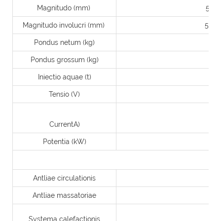
Magnitudo (mm)
528
Magnitudo involucri (mm)
5290
Pondus netum (kg)
Pondus grossum (kg)
Iniectio aquae (t)
Tensio (V)
CurrentA)
Potentia (kW)
Antliae circulationis
1
Antliae massatoriae
3HP
Systema calefactionis