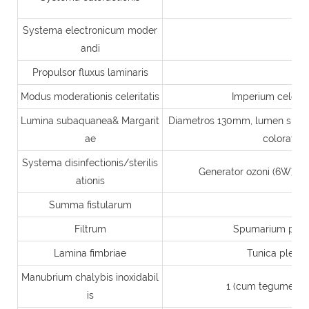
Systema electronicum moder
andi
Propulsor fluxus laminaris
2
Modus moderationis celeritatis
Imperium celerita
Lumina subaquanea& Margarit
Diametros 130mm, lumen suba
ae
coloratum
Systema disinfectionis/sterilis
Generator ozoni (6W) Di
ationis
Summa fistularum
Filtrum
Spumarium piscin
Lamina fimbriae
Tunica plena 
Manubrium chalybis inoxidabil
1 (cum tegumento 
is