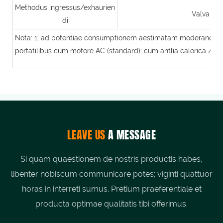
Methodus ingressus/exhaurien
Valva sph
di
Nota: 1, ad potentiae consumptionem aestimatam moderandam. cum
portatilibus cum motore AC (standard): cum antlia calorica / im
LEAVE US
A MESSAGE
Si quam quaestionem de nostris productis habes,
libenter nobiscum communicare potes; viginti quattuor
horas in interreti sumus. Pretium praeferentiale et
producta optimae qualitatis tibi offerimus.