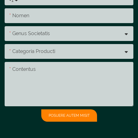
+1
Nomen
Genus Societatis
Categoria Producti
Contentus
POSUERE AUTEM MISIT