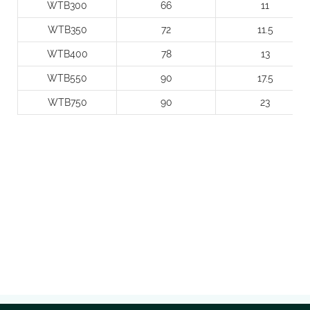
WTB300
66
11
WTB350
72
11.5
WTB400
78
13
WTB550
90
17.5
WTB750
90
23