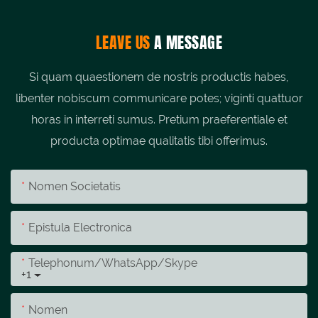
LEAVE US
A MESSAGE
Si quam quaestionem de nostris productis habes,
libenter nobiscum communicare potes; viginti quattuor
horas in interreti sumus. Pretium praeferentiale et
producta optimae qualitatis tibi offerimus.
Nomen Societatis
Epistula Electronica
Telephonum/whatsApp/skype
+1
Nomen