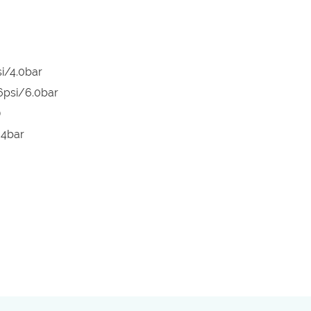
i/4.0bar
86psi/6.0bar
)
.4bar