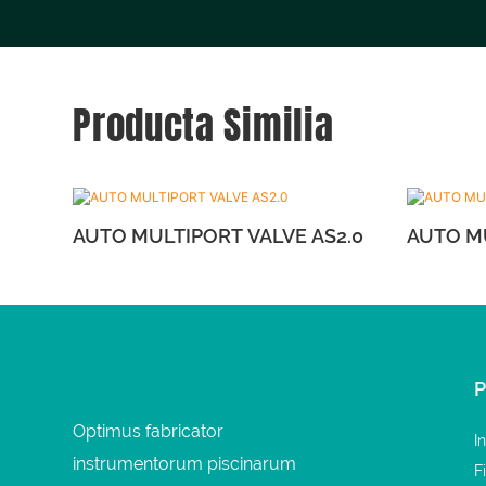
Producta Similia
AUTO MULTIPORT VALVE AS2.0
Optimus fabricator
I
instrumentorum piscinarum
F