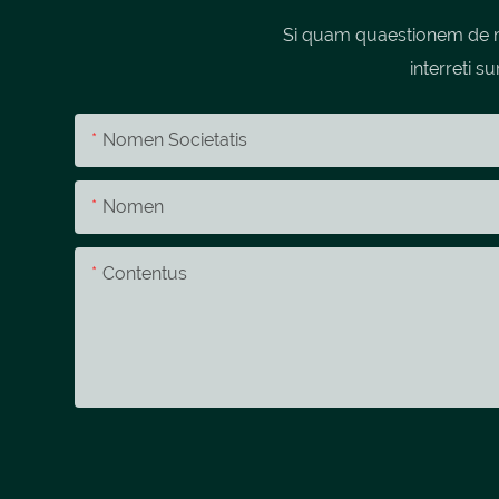
Si quam quaestionem de no
interreti s
Nomen Societatis
Nomen
Contentus