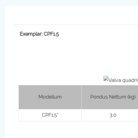
Exemplar: CPF1.5
Modellum
Pondus Nettum (kg)
CPF1.5"
3.0