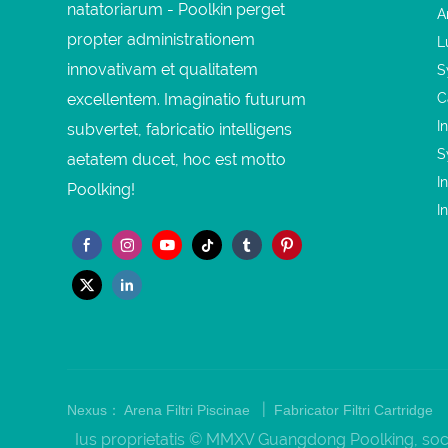
natatoriarum - Poolkin perget
A
propter administrationem
L
innovativam et qualitatem
S
excellentem. Imaginatio futurum
C
I
subvertet, fabricatio intelligens
S
aetatem ducet, hoc est motto
I
Poolking!
I
|
Nexus：
Arena Filtri Piscinae
Fabricator Filtri Cartridge
Ius proprietatis © MMXV Guangdong Poolking, societ