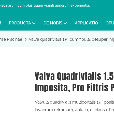
 piscinarum cum plus quam viginti annorum experientia.
​​​​​​​
M
PRODUCTA
DE NOBIS
APPLICATIO
OPU
enae Piscinae
Valva quadrivialis 1.5" cum fibula, desuper impo
Valva Quadrivialis 1.
Imposita, Pro Filtris
Valvula quadrivialis multiportalis 1.5" posi
lavacrum retrorsum, ablutio, et clausa. 