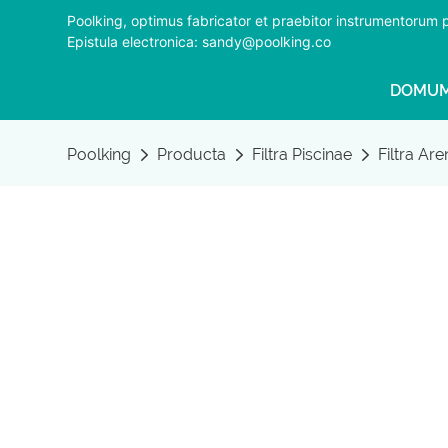
Poolking, optimus fabricator et praebitor instrumentorum
Epistula electronica: sandy@poolking.co
DOMU
Poolking
Producta
Filtra Piscinae
Filtra Ar