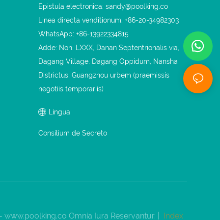
Epistula electronica:
sandy@poolking.co
Linea directa venditionum: +86-20-34982303
WhatsApp: +86-13922334815
Adde: Non. LXXX, Danan Septentrionalis via,
Dagang Village, Dagang Oppidum, Nansha
Districtus, Guangzhou urbem (praemissis
negotiis temporariis)
Lingua
Consilium de Secreto
 -
www.poolking.co
Omnia Iura Reservantur. |
Index