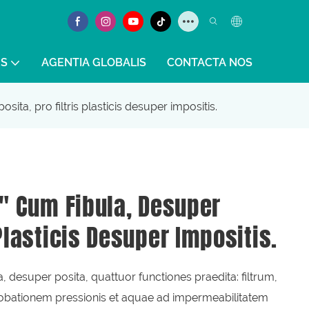
S
AGENTIA GLOBALIS
CONTACTA NOS
sita, pro filtris plasticis desuper impositis.
5" Cum Fibula, Desuper
 Plasticis Desuper Impositis.
ta, desuper posita, quattuor functiones praedita: filtrum,
Probationem pressionis et aquae ad impermeabilitatem