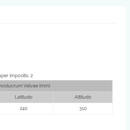
nvolucrum Valvae (mm)
Latitudo
Altitudo
240
310