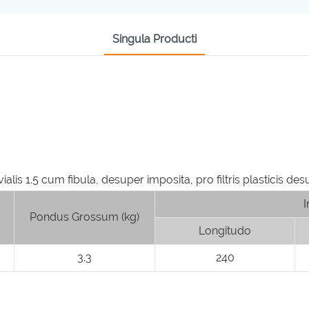
Singula Producti
I
Pondus Grossum (kg)
Longitudo
3.3
240