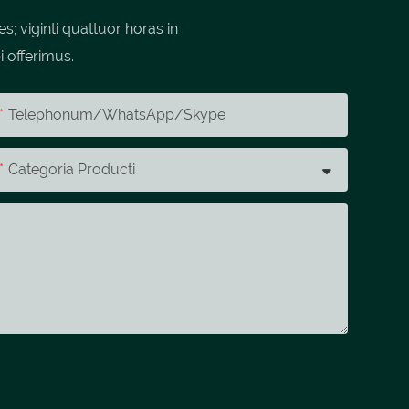
 viginti quattuor horas in
i offerimus.
Telephonum/whatsApp/skype
Categoria Producti