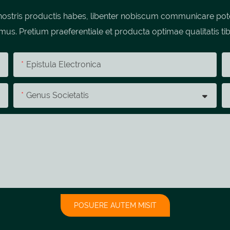
stris productis habes, libenter nobiscum communicare potes;
umus. Pretium praeferentiale et producta optimae qualitatis tib
Epistula Electronica
Genus Societatis
POSUERE AUTEM MISIT