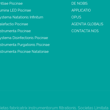
ntliae Piscinae
DE NOBIS
umina LED Piscinae
APPLICATIO
ystema Natationis Infinitum
OPUS
alefactio Piscinae
AGENTIA GLOBALIS
nstrumenta Piscinae
CONTACTA NOS
ystema Disinfectionis Piscinae
nstrumenta Purgationis Piscinae
nstrumenta Piscinae Natatoriae
as fabricatrix instrumentorum filtrationis. Societas Limitata