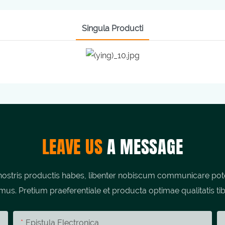
Singula Producti
LEAVE US
A MESSAGE
stris productis habes, libenter nobiscum communicare potes;
umus. Pretium praeferentiale et producta optimae qualitatis tib
Epistula Electronica