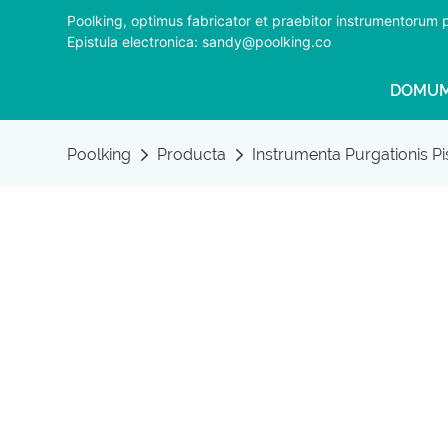
Poolking, optimus fabricator et praebitor instrumentorum
Epistula electronica: sandy@poolking.co
DOMU
Poolking
Producta
Instrumenta Purgationis Pi