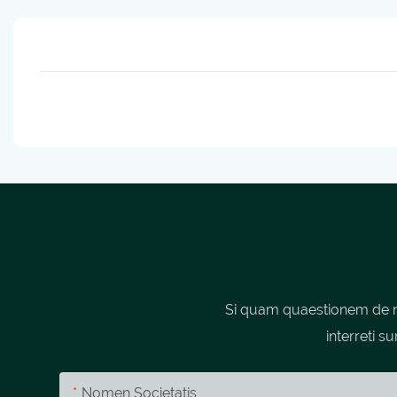
Si quam quaestionem de no
interreti s
Nomen Societatis