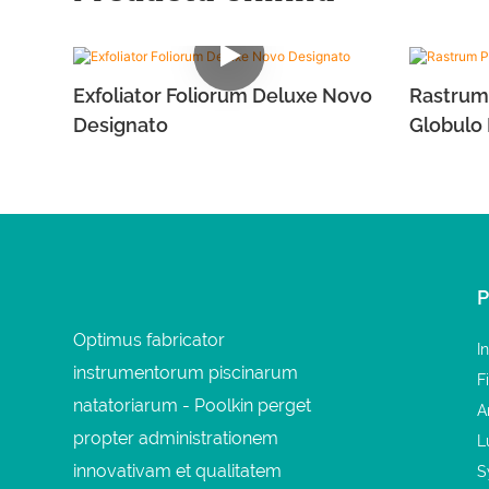
Exfoliator Foliorum Deluxe Novo
Rastrum
Designato
Globulo F
Optimus fabricator
I
instrumentorum piscinarum
F
natatoriarum - Poolkin perget
A
propter administrationem
L
innovativam et qualitatem
S