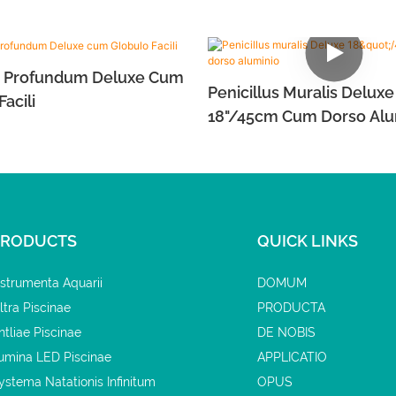
 Profundum Deluxe Cum
Penicillus Muralis Deluxe
acili
18"/45cm Cum Dorso Alu
PRODUCTS
QUICK LINKS
nstrumenta Aquarii
DOMUM
iltra Piscinae
PRODUCTA
ntliae Piscinae
DE NOBIS
umina LED Piscinae
APPLICATIO
ystema Natationis Infinitum
OPUS