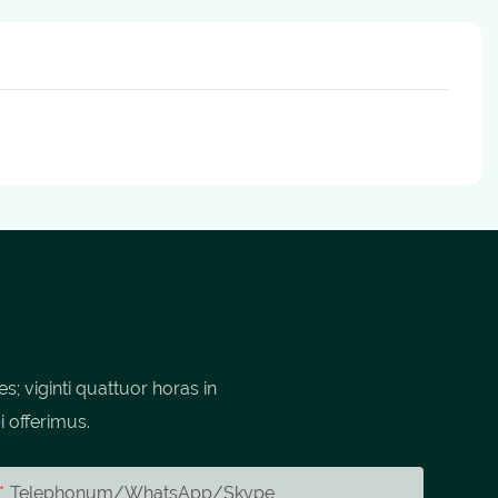
 viginti quattuor horas in
i offerimus.
Telephonum/whatsApp/skype