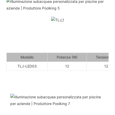
Modello
Potenza (W)
Tensione (V
TLJ-LED03
12
12