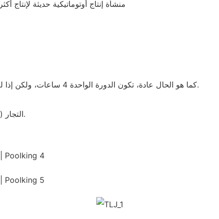
تمتلك POOLKING منشأة إنتاج أوتوماتيكية حديثة لإنتاج أكثر من 3000 وحدة من مرشحات ال
كما هو الحال عادة، تكون الدورة الواحدة 4 ساعات، ولكن إذا لم يكن المسبح متسخًا أو كبيرًا جدًا، فيمكنك تدويره كل 6 ساعات.
التجار (البنائين، تجار الجملة، شركة تجارية) في صناعة حمامات السباحة.