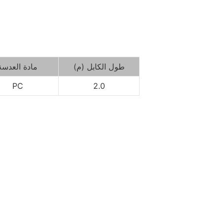
طول الكابل (م)
مادة العدسة
PC
2.0