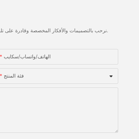
نرحب بالتصميمات والأفكار المخصصة وقادرة على تلبية المتطلبات المحددة. لمزيد من المعلومات، يرجى زيارة الموقع الإلكتروني أو الاتصال بنا مباشرة مع أسئلة أو استفسارات.
الهاتف/واتساب/سكايب
فئة المنتج