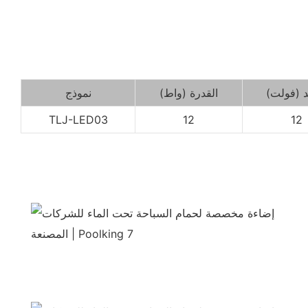
د (فولت)
القدرة (واط)
نموذج
TLJ-LED03
12
12