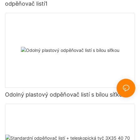
odpěňovač listí1
Odolný plastový odpěňovač listí s bílou síťkou