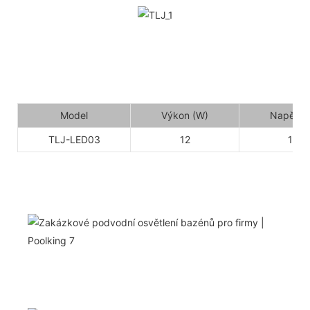
Model
Výkon (W)
Napětí (
TLJ-LED03
12
12