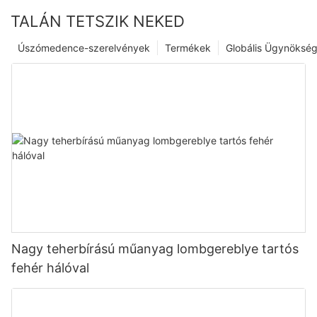
TALÁN TETSZIK NEKED
Úszómedence-szerelvények
Termékek
Globális Ügynöksé
Nagy teherbírású műanyag lombgereblye tartós
fehér hálóval