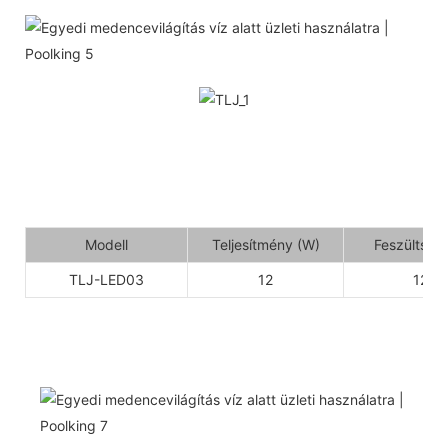
Modell
Teljesítmény (W)
Feszültség 
TLJ-LED03
12
12