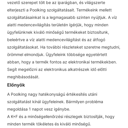
vezető szerepet tölt be az iparágban, és világszerte
elterjeszti a Poolking szolgáltatásait. Termékeink mellett
szolgáltatásainkat is a legmagasabb szinten nyújtjuk. A víz
alatti medencevilágítás területén ígérjük, hogy minden
ügyfelünknek kiváló minőségű termékeket biztosítunk,
beleértve a víz alatti medencevilágítást és az átfogó
szolgáltatásokat. Ha további részleteket szeretne megtudni,
örömmel elmondjuk. Ügyfeleink többsége egyetértett
abban, hogy a termék fontos az elektronikai termékekben.
Segít megelőzni az elektronikus alkatrészek idő előtti
meghibásodását.
Előnyök
A Poolking nagy hatékonyságú értékesítés utáni
szolgáltatást kínál ügyfeleinek. Bármilyen probléma
megoldása 1 napot vesz igénybe.
A K+F és a minőségellenőrzési részlegek biztosítják, hogy
minden termék tökéletes és kiváló minőségű.