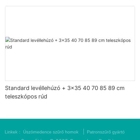
Standard levéllehúzó + 3x35 40 70 85 89 cm
teleszkópos rúd
|
Linkek：
Úszómedence szűrő homok
Patronszűrő gyártó