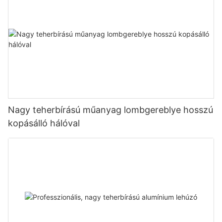
Nagy teherbírású műanyag lombgereblye hosszú
kopásálló hálóval