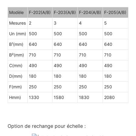
Modèle
F-202(A/B)
F-203(A/B)
F-204(A/B)
F-205(A/B)
Mesures
2
3
4
5
Un (mm)
500
500
500
500
B¹(mm)
640
640
640
640
B²(mm)
710
710
710
710
C(mm)
490
490
490
490
D(mm)
180
180
180
180
F(mm)
250
250
250
250
Hmm)
1330
1580
1830
2080
Option de rechange pour échelle :