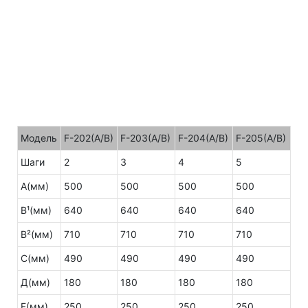
Модель
F-202(A/B)
F-203(A/B)
F-204(A/B)
F-205(A/B)
Шаги
2
3
4
5
А(мм)
500
500
500
500
B¹(мм)
640
640
640
640
B²(мм)
710
710
710
710
С(мм)
490
490
490
490
Д(мм)
180
180
180
180
F(мм)
250
250
250
250