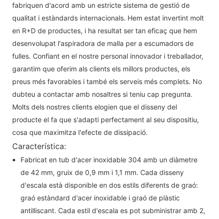
fabriquen d'acord amb un estricte sistema de gestió de
qualitat i estàndards internacionals. Hem estat invertint molt
en R+D de productes, i ha resultat ser tan eficaç que hem
desenvolupat l'aspiradora de malla per a escumadors de
fulles. Confiant en el nostre personal innovador i treballador,
garantim que oferim als clients els millors productes, els
preus més favorables i també els serveis més complets. No
dubteu a contactar amb nosaltres si teniu cap pregunta.
Molts dels nostres clients elogien que el disseny del
producte el fa que s'adapti perfectament al seu dispositiu,
cosa que maximitza l'efecte de dissipació.
Característica:
Fabricat en tub d'acer inoxidable 304 amb un diàmetre
de 42 mm, gruix de 0,9 mm i 1,1 mm. Cada disseny
d'escala està disponible en dos estils diferents de graó:
graó estàndard d'acer inoxidable i graó de plàstic
antilliscant. Cada estil d'escala es pot subministrar amb 2,