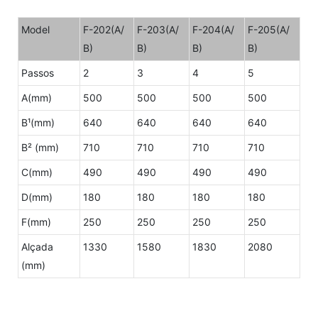
Model
F-202(A/
F-203(A/
F-204(A/
F-205(A/
B)
B)
B)
B)
Passos
2
3
4
5
A(mm)
500
500
500
500
B¹(mm)
640
640
640
640
B² (mm)
710
710
710
710
C(mm)
490
490
490
490
D(mm)
180
180
180
180
F(mm)
250
250
250
250
Alçada
1330
1580
1830
2080
(mm)