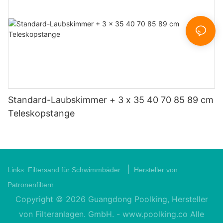
Standard-Laubskimmer + 3 x 35 40 70 85 89 cm
Teleskopstange
|
Links:
Filtersand für Schwimmbäder
Hersteller von
Patronenfiltern
Copyright © 2026 Guangdong Poolking, Hersteller
von Filteranlagen. GmbH. -
www.poolking.co
Alle