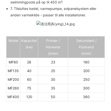
swimmingpools på op til 450 m³.
7. Tilsluttes kedel, varmepumpe, solpanelsystem eller
anden varmekilde - passer til alle installationer.
Model
Kapacitet
Primær /
Sekundært /
(kw)
Horwater
Poolvand
(l/min)
(l/min)
MF80
28
23
180
MF135
40
25
200
MF200
60
30
250
MF260
75
35
300
MF400
120
50
360