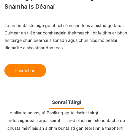
Snámha Is Déanaí
Tá an buntáiste aige go bhfuil sé in ann teas a aistriú go tapa.
Cuirtear an t-ábhar comhéadain theirmeach i bhfeidhm ar bhun
an táirge chun bearnaí a líonadh agus chun níos mó bealaí
diomailte a sholáthar don teas.
fiosrúchán
Sonraí Táirgí
Le blianta anuas, tá Poolking ag tairiscint táirgí
ardchaighdeáin agus seirbhísí iar-díolacháin éifeachtacha do
chustaiméirí leis an aidhm buntáistí gan teorainn a thabhairt