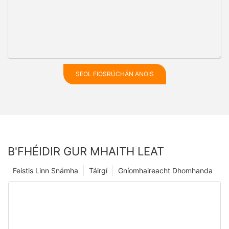
SEOL FIOSRÚCHÁN ANOIS
B'FHÉIDIR GUR MHAITH LEAT
Feistis Linn Snámha
Táirgí
Gníomhaireacht Dhomhanda