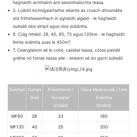
haghaidh acmhainn ard seasmhaíochta teasa.
5. Lúibíní inchoigeartaithe déanta as cruach dhosmálta
atá frithsheasmhach in aghaidh aigéid - le haghaidh
suiteáil níos simplí agus níos solúbtha.
6. Cúig mhéid: 28, 40, 60, 75 agus 120kw - le haghaidh
linnte snámha suas le 450m³.
7. Ceanglaíonn sé le coire, caidéal teasa, córas painéil
gréine nó foinse teasa eile - oireann sé do gach suiteáil.
Samhail
Cumas
Príomhscoil /
Uisce Meánscoile / Linn
(kw)
Horwater
Snámha
(l/nóim)
(l/nóim)
MF80
28
23
180
MF135
40
25
200