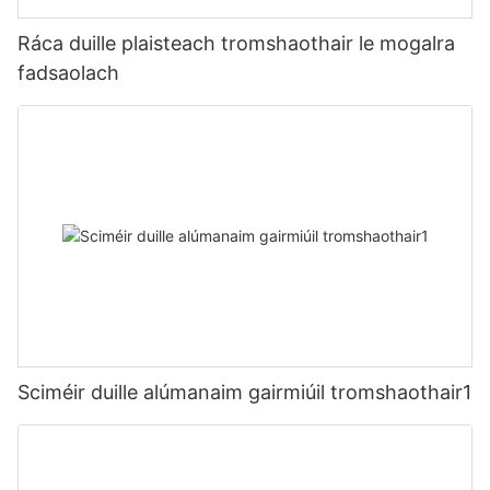
Ráca duille plaisteach tromshaothair le mogalra
fadsaolach
Sciméir duille alúmanaim gairmiúil tromshaothair1