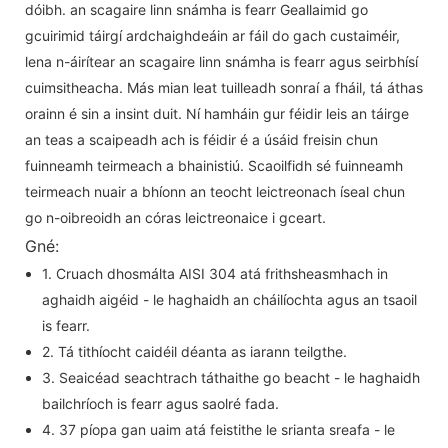
dóibh. an scagaire linn snámha is fearr Geallaimid go
gcuirimid táirgí ardchaighdeáin ar fáil do gach custaiméir,
lena n-áirítear an scagaire linn snámha is fearr agus seirbhísí
cuimsitheacha. Más mian leat tuilleadh sonraí a fháil, tá áthas
orainn é sin a insint duit. Ní hamháin gur féidir leis an táirge
an teas a scaipeadh ach is féidir é a úsáid freisin chun
fuinneamh teirmeach a bhainistiú. Scaoilfidh sé fuinneamh
teirmeach nuair a bhíonn an teocht leictreonach íseal chun
go n-oibreoidh an córas leictreonaice i gceart.
Gné:
1. Cruach dhosmálta AISI 304 atá frithsheasmhach in
aghaidh aigéid - le haghaidh an cháilíochta agus an tsaoil
is fearr.
2. Tá tithíocht caidéil déanta as iarann ​​teilgthe.
3. Seaicéad seachtrach táthaithe go beacht - le haghaidh
bailchríoch is fearr agus saolré fada.
4. 37 píopa gan uaim atá feistithe le srianta sreafa - le