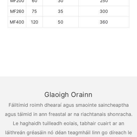
MF200
60
30
250
MF260
75
35
300
MF400
120
50
360
Glaoigh Orainn
Fáiltímid roimh dhearaí agus smaointe saincheaptha
agus táimid in ann freastal ar na riachtanais shonracha.
Le haghaidh tuilleadh eolais, tabhair cuairt ar an
láithreán gréasáin nó déan teagmháil linn go díreach le