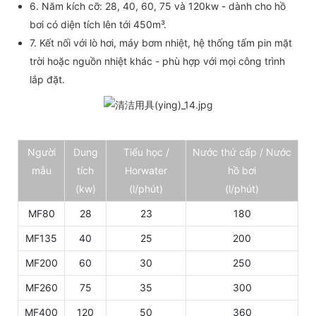
6. Năm kích cỡ: 28, 40, 60, 75 và 120kw - dành cho hồ
bơi có diện tích lên tới 450m³.
7. Kết nối với lò hơi, máy bơm nhiệt, hệ thống tấm pin mặt
trời hoặc nguồn nhiệt khác - phù hợp với mọi công trình
lắp đặt.
Người
Dung
Tiểu học /
Nước thứ cấp / Nước
mẫu
tích
Horwater
hồ bơi
(kw)
(l/phút)
(l/phút)
MF80
28
23
180
MF135
40
25
200
MF200
60
30
250
MF260
75
35
300
MF400
120
50
360