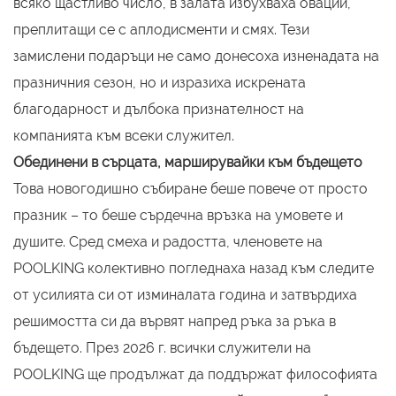
всяко щастливо число, в залата избухваха овации,
преплитащи се с аплодисменти и смях. Тези
замислени подаръци не само донесоха изненадата на
празничния сезон, но и изразиха искрената
благодарност и дълбока признателност на
компанията към всеки служител.
Обединени в сърцата, марширувайки към бъдещето
Това новогодишно събиране беше повече от просто
празник – то беше сърдечна връзка на умовете и
душите. Сред смеха и радостта, членовете на
POOLKING колективно погледнаха назад към следите
от усилията си от изминалата година и затвърдиха
решимостта си да вървят напред ръка за ръка в
бъдещето. През 2026 г. всички служители на
POOLKING ще продължат да поддържат философията