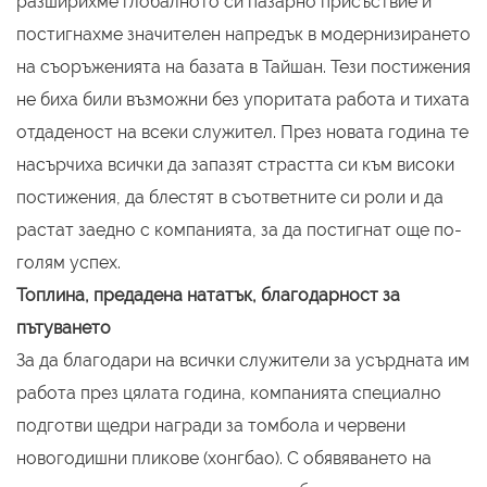
разширихме глобалното си пазарно присъствие и
постигнахме значителен напредък в модернизирането
на съоръженията на базата в Тайшан. Тези постижения
не биха били възможни без упоритата работа и тихата
отдаденост на всеки служител. През новата година те
насърчиха всички да запазят страстта си към високи
постижения, да блестят в съответните си роли и да
растат заедно с компанията, за да постигнат още по-
голям успех.
Топлина, предадена нататък, благодарност за
пътуването
За да благодари на всички служители за усърдната им
работа през цялата година, компанията специално
подготви щедри награди за томбола и червени
новогодишни пликове (хонгбао). С обявяването на