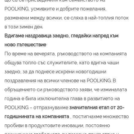
POOLKING, усмивките и добрите пожелания,
разменени между всички, се сляха в най-топлия поток
в този зимен ден.
Вдигаме наздравица заедно, гледайки напред към
ново пътешествие
По време на вечерята, ръководството на компанията
общува топло със служителите, като вдигна чаши
заедно, за да поднесе искрени новогодишни
поздравления на всички членове на POOLKING. В
обръщението си ръководството заяви, че изминалата
година е била изключителна глава в развитието на
POOLKING – отпразнувахме
значителния етап от 20-
годишнината на компанията
, постигнахме множество
пробиви в продуктовите иновации, постоянно