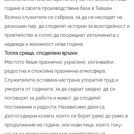
година в своята производствена база в Тайшан.
Всички служители се събраха, за да се насладят на
разкошен пир, да споделят истории за всеотдайност и
приятелство и топло да посрещнат изпълнената с
надежда и жизненост нова година.
Топла среща, споделени връзки
Мястото беше празнично украсено, излъчвайки
радостна и спокойна празнична атмосфера.
Служителите оставиха настрана упорития труд и
умората от годината, за да седнат заедно, да си
поговорят за работа и живот, да споделят
постижения и радости. Независимо дали са
дългогодишни колеги, които се борят рамо до рамо в
продължение на години, или нови лица, които току-
що са се присъединили към семейството на