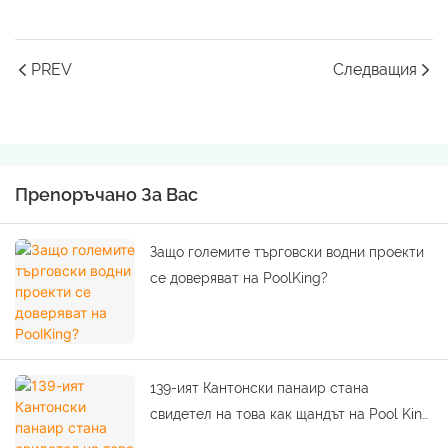
PREV
Следващия
Препоръчано За Вас
Защо големите търговски водни проекти
се доверяват на PoolKing?
139-ият Кантонски панаир стана
свидетел на това как щандът на Pool King
се превърна в гореща точка за