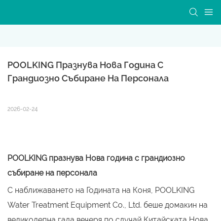
POOLKING Празнува Нова Година С 
Грандиозно Събиране На Персонала
2026-02-24
POOLKING празнува Нова година с грандиозно
събиране на персонала
С наближаването на Годината на Коня, POOLKING
Water Treatment Equipment Co., Ltd. беше домакин на
великолепна гала вечеря по случай Китайската Нова