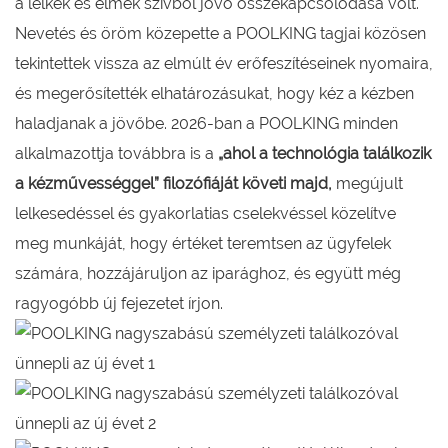
a lelkek és elmék szívből jövő összekapcsolódása volt.
Nevetés és öröm közepette a POOLKING tagjai közösen
tekintettek vissza az elmúlt év erőfeszítéseinek nyomaira,
és megerősítették elhatározásukat, hogy kéz a kézben
haladjanak a jövőbe. 2026-ban a POOLKING minden
alkalmazottja továbbra is a
„ahol a technológia találkozik
a kézművességgel” filozófiáját követi majd,
megújult
lelkesedéssel és gyakorlatias cselekvéssel közelítve
meg munkáját, hogy értéket teremtsen az ügyfelek
számára, hozzájáruljon az iparághoz, és együtt még
ragyogóbb új fejezetet írjon.