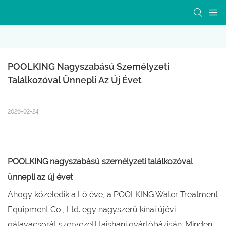
POOLKING Nagyszabású Személyzeti 
Találkozóval Ünnepli Az Új Évet
2026-02-24
POOLKING nagyszabású személyzeti találkozóval
ünnepli az új évet
Ahogy közeledik a Ló éve, a POOLKING Water Treatment
Equipment Co., Ltd. egy nagyszerű kínai újévi
gálavacsorát szervezett taishani gyártóbázisán. Minden