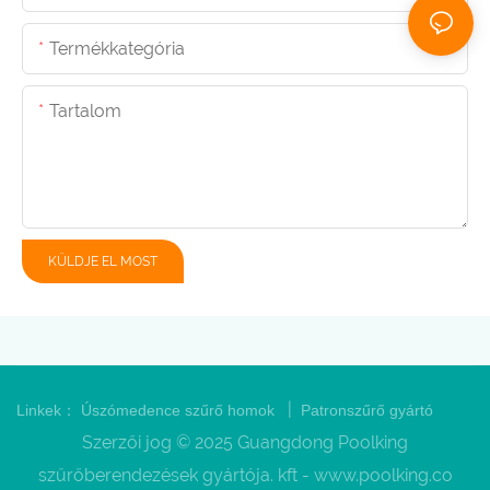
Termékkategória
Tartalom
KÜLDJE EL MOST
|
Linkek：
Úszómedence szűrő homok
Patronszűrő gyártó
Szerzői jog © 2025 Guangdong Poolking
szűrőberendezések gyártója. kft -
www.poolking.co