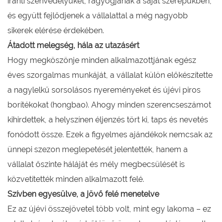
iránti szenvedélyüket, ragyogjanak a saját szerepükben,
és együtt fejlődjenek a vállalattal a még nagyobb
sikerek elérése érdekében.
Átadott melegség, hála az utazásért
Hogy megköszönje minden alkalmazottjának egész
éves szorgalmas munkáját, a vállalat külön előkészítette
a nagylelkű sorsolásos nyereményeket és újévi piros
borítékokat (hongbao). Ahogy minden szerencseszámot
kihirdettek, a helyszínen éljenzés tört ki, taps és nevetés
fonódott össze. Ezek a figyelmes ajándékok nemcsak az
ünnepi szezon meglepetését jelentették, hanem a
vállalat őszinte háláját és mély megbecsülését is
közvetítették minden alkalmazott felé.
Szívben egyesülve, a jövő felé menetelve
Ez az újévi összejövetel több volt, mint egy lakoma – ez