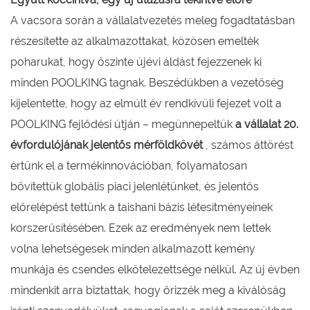
A vacsora során a vállalatvezetés meleg fogadtatásban
részesítette az alkalmazottakat, közösen emelték
poharukat, hogy őszinte újévi áldást fejezzenek ki
minden POOLKING tagnak. Beszédükben a vezetőség
kijelentette, hogy az elmúlt év rendkívüli fejezet volt a
POOLKING fejlődési útján – megünnepeltük
a vállalat 20.
évfordulójának jelentős mérföldkövét
, számos áttörést
értünk el a termékinnovációban, folyamatosan
bővítettük globális piaci jelenlétünket, és jelentős
előrelépést tettünk a taishani bázis létesítményeinek
korszerűsítésében. Ezek az eredmények nem lettek
volna lehetségesek minden alkalmazott kemény
munkája és csendes elkötelezettsége nélkül. Az új évben
mindenkit arra biztattak, hogy őrizzék meg a kiválóság