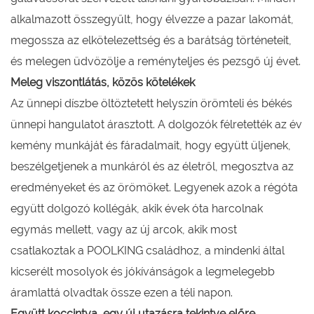
alkalmazott összegyűlt, hogy élvezze a pazar lakomát,
megossza az elkötelezettség és a barátság történeteit,
és melegen üdvözölje a reményteljes és pezsgő új évet.
Meleg viszontlátás, közös kötelékek
Az ünnepi díszbe öltöztetett helyszín örömteli és békés
ünnepi hangulatot árasztott. A dolgozók félretették az év
kemény munkáját és fáradalmait, hogy együtt üljenek,
beszélgetjenek a munkáról és az életről, megosztva az
eredményeket és az örömöket. Legyenek azok a régóta
együtt dolgozó kollégák, akik évek óta harcolnak
egymás mellett, vagy az új arcok, akik most
csatlakoztak a POOLKING családhoz, a mindenki által
kicserélt mosolyok és jókívánságok a legmelegebb
áramlattá olvadtak össze ezen a téli napon.
Együtt koccintva, egy új utazásra tekintve előre