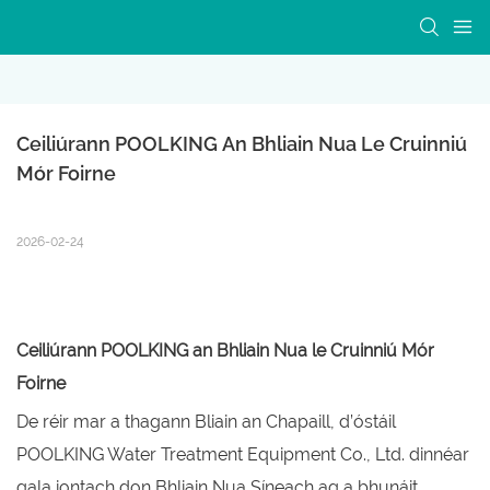
Ceiliúrann POOLKING An Bhliain Nua Le Cruinniú 
Mór Foirne
2026-02-24
Ceiliúrann POOLKING an Bhliain Nua le Cruinniú Mór
Foirne
De réir mar a thagann Bliain an Chapaill, d’óstáil
POOLKING Water Treatment Equipment Co., Ltd. dinnéar
gala iontach don Bhliain Nua Síneach ag a bhunáit