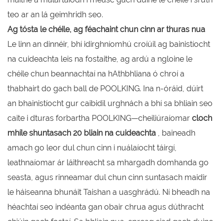
teo ar an lá geimhridh seo.
Ag tósta le chéile, ag féachaint chun cinn ar thuras nua
Le linn an dinnéir, bhí idirghníomhú croíúil ag bainistíocht
na cuideachta leis na fostaithe, ag ardú a ngloine le
chéile chun beannachtaí na hAthbhliana ó chroí a
thabhairt do gach ball de POOLKING. Ina n-óráid, dúirt
an bhainistíocht gur caibidil urghnách a bhí sa bhliain seo
caite i dturas forbartha POOLKING—cheiliúraíomar
cloch
mhíle shuntasach 20 bliain na cuideachta
, baineadh
amach go leor dul chun cinn i nuálaíocht táirgí,
leathnaíomar ár láithreacht sa mhargadh domhanda go
seasta, agus rinneamar dul chun cinn suntasach maidir
le háiseanna bhunáit Taishan a uasghrádú. Ní bheadh ​​na
héachtaí seo indéanta gan obair chrua agus dúthracht