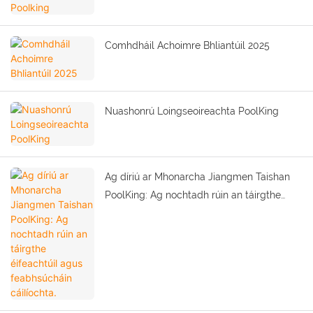
Comhdháil Achoimre Bhliantúil 2025
Nuashonrú Loingseoireachta PoolKing
Ag díriú ar Mhonarcha Jiangmen Taishan
PoolKing: Ag nochtadh rúin an táirgthe
éifeachtúil agus feabhsúcháin cáilíochta.