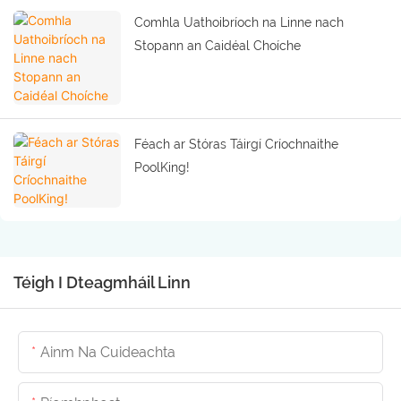
Comhla Uathoibríoch na Linne nach
Stopann an Caidéal Choíche
Féach ar Stóras Táirgí Críochnaithe
PoolKing!
Téigh I Dteagmháil Linn
Ainm Na Cuideachta