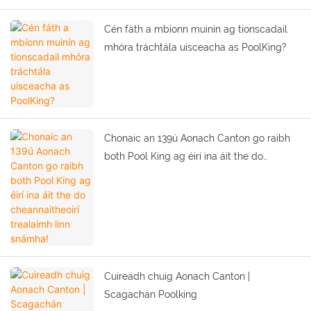
Cén fáth a mbíonn muinín ag tionscadail
mhóra tráchtála uisceacha as PoolKing?
Chonaic an 139ú Aonach Canton go raibh
both Pool King ag éirí ina áit the do
cheannaitheoirí trealaimh linn snámha!
Cuireadh chuig Aonach Canton |
Scagachán Poolking