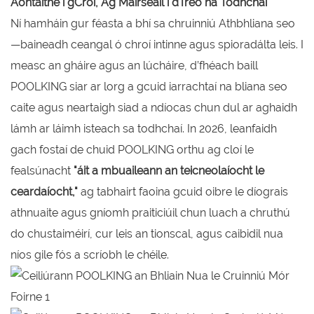
Aontaithe i gCroí, Ag Máirseáil i dTreo na Todhchaí
Ní hamháin gur féasta a bhí sa chruinniú Athbhliana seo
—baineadh ceangal ó chroí intinne agus spioradálta leis. I
measc an gháire agus an lúcháire, d’fhéach baill
POOLKING siar ar lorg a gcuid iarrachtaí na bliana seo
caite agus neartaigh siad a ndíocas chun dul ar aghaidh
lámh ar láimh isteach sa todhchaí. In 2026, leanfaidh
gach fostaí de chuid POOLKING orthu ag cloí le
fealsúnacht
"áit a mbuaileann an teicneolaíocht le
ceardaíocht,"
ag tabhairt faoina gcuid oibre le díograis
athnuaite agus gníomh praiticiúil chun luach a chruthú
do chustaiméirí, cur leis an tionscal, agus caibidil nua
níos gile fós a scríobh le chéile.