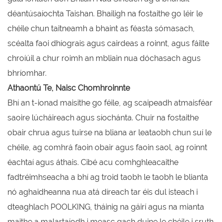
déantúsaíochta Taishan. Bhailigh na fostaithe go léir le
chéile chun taitneamh a bhaint as féasta sómasach,
scéalta faoi dhíograis agus cairdeas a roinnt, agus fáilte
chroíúil a chur roimh an mbliain nua dóchasach agus
bhríomhar.
Athaontú Te, Naisc Chomhroinnte
Bhí an t-ionad maisithe go féile, ag scaipeadh atmaisféar
saoire lúcháireach agus síochánta. Chuir na fostaithe
obair chrua agus tuirse na bliana ar leataobh chun suí le
chéile, ag comhrá faoin obair agus faoin saol, ag roinnt
éachtaí agus áthais. Cibé acu comhghleacaithe
fadtréimhseacha a bhí ag troid taobh le taobh le blianta
nó aghaidheanna nua atá díreach tar éis dul isteach i
dteaghlach POOLKING, tháinig na gáirí agus na mianta
maithe a malartaíodh i measc gach duine le chéile i sruth