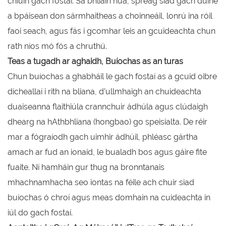
chiúin gach fostaí. Sa bhliain nua, spreag siad gach duine
a bpáisean don sármhaitheas a choinneáil, lonrú ina róil
faoi seach, agus fás i gcomhar leis an gcuideachta chun
rath níos mó fós a chruthú.
Teas a tugadh ar aghaidh, Buíochas as an turas
Chun buíochas a ghabháil le gach fostaí as a gcuid oibre
dícheallaí i rith na bliana, d’ullmhaigh an chuideachta
duaiseanna flaithiúla crannchuir ádhúla agus clúdaigh
dhearg na hAthbhliana (hongbao) go speisialta. De réir
mar a fógraíodh gach uimhir ádhúil, phléasc gártha
amach ar fud an ionaid, le bualadh bos agus gáire fite
fuaite. Ní hamháin gur thug na bronntanais
mhachnamhacha seo iontas na féile ach chuir siad
buíochas ó chroí agus meas domhain na cuideachta in
iúl do gach fostaí.