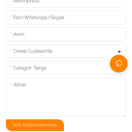
Ríomhphost
Fón/whatsApp/skype
Ainm
Cineál Cuideachta
Catagóir Táirge
Ábhar
SEOL FIOSRÚCHÁN ANOIS