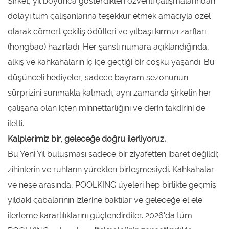
Şirket, yıl boyunca gösterdikleri özverili çalışmalarından
dolayı tüm çalışanlarına teşekkür etmek amacıyla özel
olarak cömert çekiliş ödülleri ve yılbaşı kırmızı zarfları
(hongbao) hazırladı. Her şanslı numara açıklandığında,
alkış ve kahkahaların iç içe geçtiği bir coşku yaşandı. Bu
düşünceli hediyeler, sadece bayram sezonunun
sürprizini sunmakla kalmadı, aynı zamanda şirketin her
çalışana olan içten minnettarlığını ve derin takdirini de
iletti.
Kalplerimiz bir, geleceğe doğru ilerliyoruz.
Bu Yeni Yıl buluşması sadece bir ziyafetten ibaret değildi;
zihinlerin ve ruhların yürekten birleşmesiydi. Kahkahalar
ve neşe arasında, POOLKING üyeleri hep birlikte geçmiş
yıldaki çabalarının izlerine baktılar ve geleceğe el ele
ilerleme kararlılıklarını güçlendirdiler. 2026'da tüm