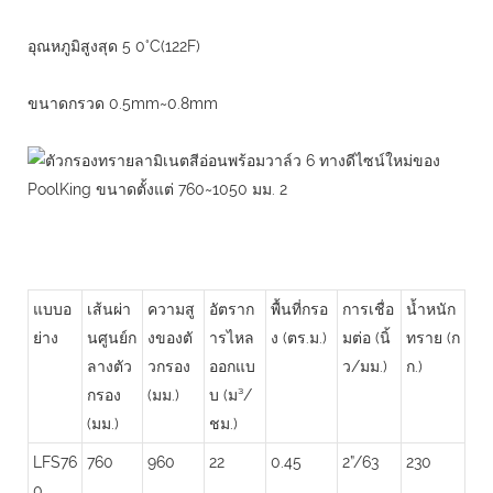
อุณหภูมิสูงสุด 5 0°C(122F)
ขนาดกรวด 0.5mm~0.8mm
แบบอ
เส้นผ่า
ความสู
อัตราก
พื้นที่กรอ
การเชื่อ
น้ำหนัก
ย่าง
นศูนย์ก
งของตั
ารไหล
ง (ตร.ม.)
มต่อ (นิ้
ทราย (ก
ลางตัว
วกรอง
ออกแบ
ว/มม.)
ก.)
กรอง
(มม.)
บ (ม³/
(มม.)
ชม.)
LFS76
760
960
22
0.45
2”/63
230
0