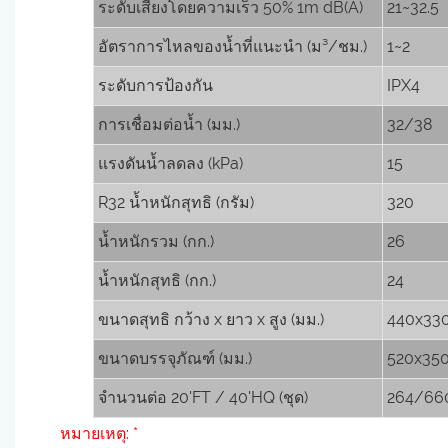
ระดับเสียงโดยความเร็ว 50% 1m dB(A)
21~32.5
อัตราการไหลของน้ำที่แนะนำ (ม³/ชม.)
1~2
ระดับการป้องกัน
IPX4
การเชื่อมต่อน้ำ (มม.)
32/38
แรงดันน้ำลดลง (kPa)
15
R32 น้ำหนักสุทธิ (กรัม)
320
น้ำหนักรวม (กก.)
26
น้ำหนักสุทธิ (กก.)
24
ขนาดสุทธิ กว้าง x ยาว x สูง (มม.)
440x33
ขนาดบรรจุภัณฑ์ (มม.)
520x35
จำนวนต่อ 20'FT / 40'HQ (ชุด)
264/66
หมายเหตุ: *