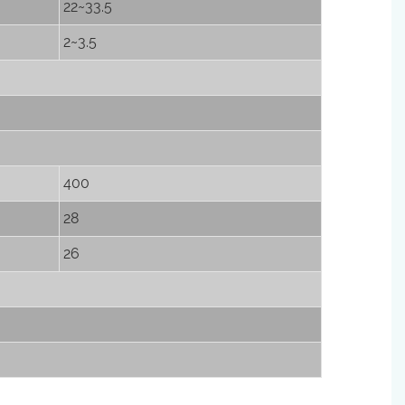
22~33.5
2~3.5
400
28
26