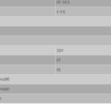
22~32.5
1~2.5
350
27
25
0x486
0x490
0