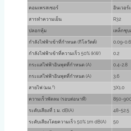
คอมเพรสเซอร์
อินเวอร์
สารทำความเย็น
R32
ปลอกหุ้ม
เหล็กชุบ
กำลังไฟฟ้าเข้าที่กำหนด (กิโลวัตต์)
0.09-0.
กำลังไฟฟ้าเข้าที่ความเร็ว 50% (kW)
0.2
กระแสไฟฟ้าอินพุตที่กำหนด (A)
0.4-2.8
กระแสไฟฟ้าอินพุตที่กำหนด (A)
3.6
สายไฟ (มม.²)
3X1.0
ความเร็วพัดลม (รอบต่อนาที)
850-90
ระดับเสียงที่ 1 ม. dB(A)
48~52.5
ระดับเสียงโดยความเร็ว 50% 1m dB(A)
50