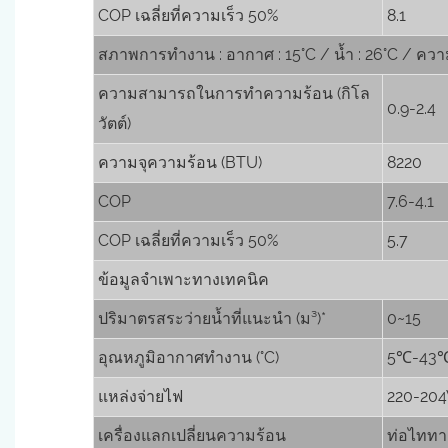
COP เฉลี่ยที่ความเร็ว 50%
8.1
สภาพการทำงาน : อากาศ : 15°C / น้ำ : 26°C / ความ
ความสามารถในการทำความร้อน (กิโล
0.9-2.4
วัตต์)
ความจุความร้อน (BTU)
8220
COP
7.6-4.1
COP เฉลี่ยที่ความเร็ว 50%
5.7
ข้อมูลจำเพาะทางเทคนิค
ปริมาตรสระว่ายน้ำที่แนะนำ (ม³)*
0~15
อุณหภูมิอากาศทำงาน (°C)
5℃-43
แหล่งจ่ายไฟ
220-204
เครื่องแลกเปลี่ยนความร้อน
ท่อไททาเ