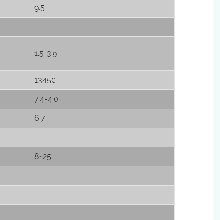
9.5
1.5-3.9
13450
7.4-4.0
6.7
8~25