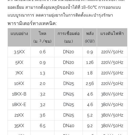
ยอดเยี่ยม สามารถตั้งอุณหภูมิของน้ำได้ที่ 18~60℃ การออกแบบ
แบบบูรณาการ ลดความยุ่งยากในการติดตั้งและบำรุงรักษา
พารามิเตอร์ทางเทคนิค:
แบบอย่าง
ไหล
การเชื่อมต่อ
พลัง
แรงดันไฟฟ้า
3
(ม.
/ชม)
(มม.)
(KW)
3.5KX
0.6
DN20
0.9
220V/50Hz
5KX
0.9
DN20
1.26
220V/50Hz
7KX
1.3
DN20
1.8
220V/50Hz
10KX
2.0
DN25
2.56
220V/50Hz
18KX-B
3.2
DN25
4.6
380V/50Hz
18KX-E
3.2
DN25
4.6
380V/50Hz
21KX
3.6
DN25
5.2
380V/50Hz
35KX
6.5
DN40
9.2
380V/50Hz