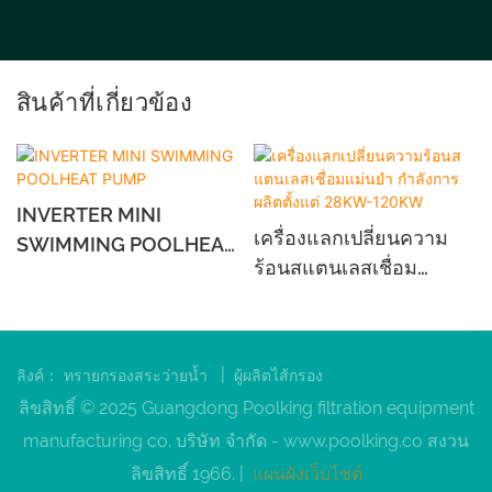
สินค้าที่เกี่ยวข้อง
INVERTER MINI
เครื่องแลกเปลี่ยนความ
SWIMMING POOLHEAT
ร้อนสแตนเลสเชื่อม
PUMP
แม่นยำ กำลังการผลิต
ตั้งแต่ 28KW-120KW
|
ลิงค์：
ทรายกรองสระว่ายน้ำ
ผู้ผลิตไส้กรอง
ลิขสิทธิ์ © 2025 Guangdong Poolking filtration equipment
manufacturing co. บริษัท จำกัด -
www.poolking.co
สงวน
ลิขสิทธิ์ 1966. |
แผนผังเว็บไซต์