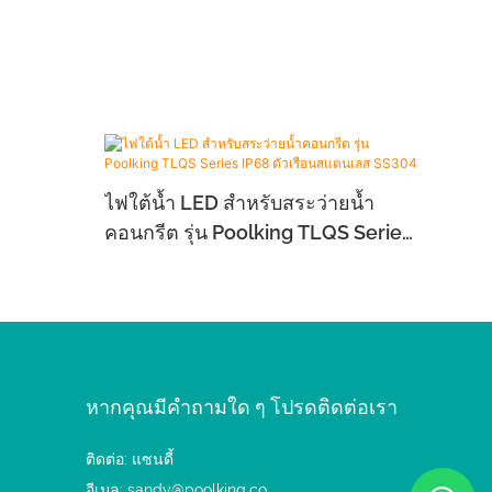
ไฟใต้น้ำ LED สำหรับสระว่ายน้ำ
คอนกรีต รุ่น Poolking TLQS Series
IP68 ตัวเรือนสแตนเลส SS304
หากคุณมีคำถามใด ๆ โปรดติดต่อเรา
ติดต่อ: แซนดี้
อีเมล:
sandy@poolking.co