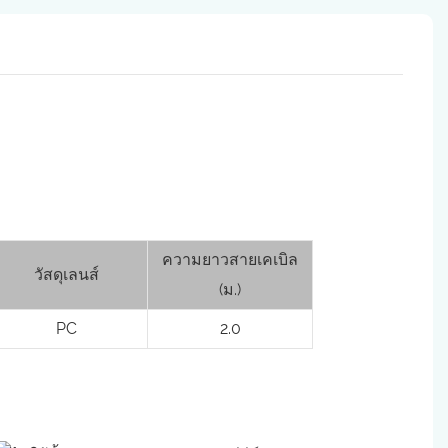
ความยาวสายเคเบิล
วัสดุเลนส์
(ม.)
PC
2.0