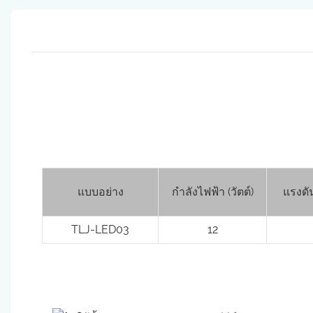
แบบอย่าง
กำลังไฟฟ้า (วัตต์)
แรงดั
TLJ-LED03
12