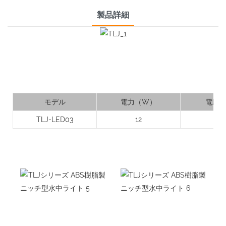
製品詳細
モデル
電力（W）
電圧（
TLJ-LED03
12
12