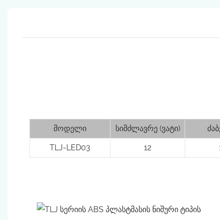
მოდელი
სიმძლავრე (ვატი)
ძაბ
TLJ-LED03
12