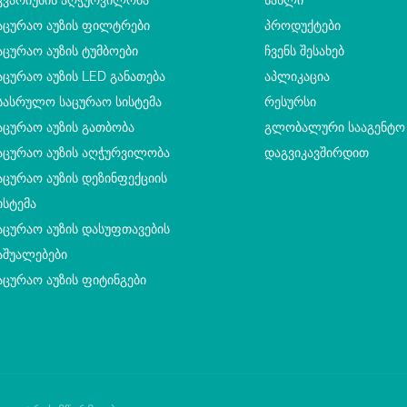
კვარიუმის Აღჭურვილობა
ᲡᲐᲮᲚᲘ
აცურაო Აუზის Ფილტრები
ᲞᲠᲝᲓᲣᲥᲢᲔᲑᲘ
აცურაო Აუზის Ტუმბოები
ᲩᲕᲔᲜᲡ ᲨᲔᲡᲐᲮᲔᲑ
აცურაო Აუზის LED Განათება
ᲐᲞᲚᲘᲙᲐᲪᲘᲐ
სასრულო Საცურაო Სისტემა
ᲠᲔᲡᲣᲠᲡᲘ
აცურაო Აუზის Გათბობა
ᲒᲚᲝᲑᲐᲚᲣᲠᲘ ᲡᲐᲐᲒᲔᲜᲢᲝ
აცურაო Აუზის Აღჭურვილობა
ᲓᲐᲒᲕᲘᲙᲐᲕᲨᲘᲠᲓᲘᲗ
აცურაო Აუზის Დეზინფექციის
ისტემა
აცურაო Აუზის Დასუფთავების
აშუალებები
აცურაო Აუზის Ფიტინგები