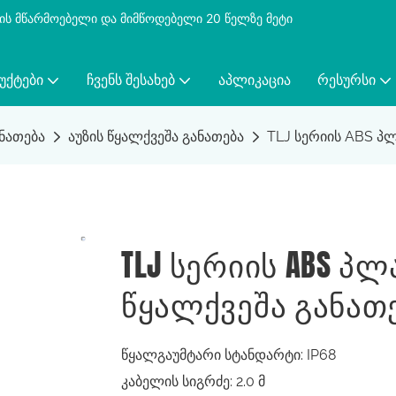
ბის მწარმოებელი და მიმწოდებელი 20 წელზე მეტი
ᲣᲥᲢᲔᲑᲘ
ᲩᲕᲔᲜᲡ ᲨᲔᲡᲐᲮᲔᲑ
ᲐᲞᲚᲘᲙᲐᲪᲘᲐ
ᲠᲔᲡᲣᲠᲡᲘ
ანათება
აუზის წყალქვეშა განათება
TLJ სერიის ABS პლ
TLJ Სერიის ABS Პ
Წყალქვეშა Განათ
წყალგაუმტარი სტანდარტი: IP68
კაბელის სიგრძე: 2.0 მ