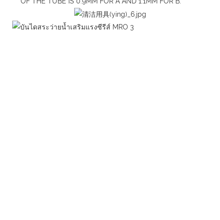
OF THE TUBE IS 0.9MM FOR A AND 1.1MM FOR B.