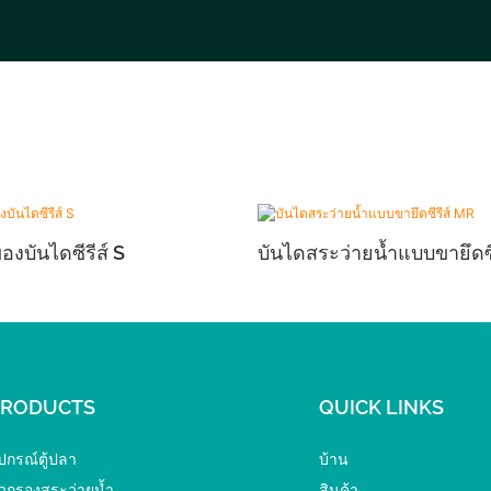
องบันไดซีรีส์ S
บันไดสระว่ายน้ำแบบขายึดซี
PRODUCTS
QUICK LINKS
ุปกรณ์ตู้ปลา
บ้าน
ัวกรองสระว่ายน้ำ
สินค้า