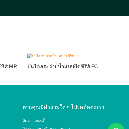
รีส์ MR
บันไดสระว่ายน้ำแบบยึดซีรีส์ FC
หากคุณมีคำถามใด ๆ โปรดติดต่อเรา
ติดต่อ: แซนดี้
อีเมล:
sandy@poolking.co