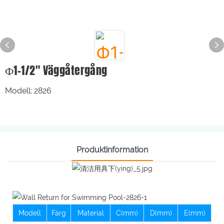
Ф1-1/2" Väggåtergång
Modell: 2826
Produktinformation
Modell
Färg
Material
C(mm)
D(mm)
E(mm)