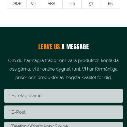
2826
Vit
ABS
110
57
66
LEAVE US
A MESSAGE
Om du har några frågor om våra produkter, kontakta
oss gärna, vi är online dygnet runt. Vi har förmånliga
priser och produkter av högsta kvalitet för dig.
Företagsnamn
E-Post
Telefon/whatsApp/skype