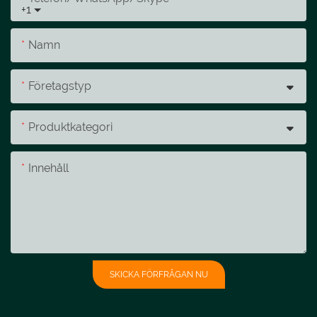
+1
Namn
Företagstyp
Produktkategori
Innehåll
SKICKA FÖRFRÅGAN NU