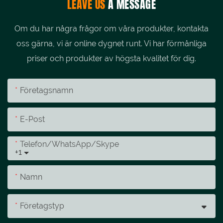
LEAVE US
A MESSAGE
Om du har några frågor om våra produkter, kontakta
oss gärna, vi är online dygnet runt. Vi har förmånliga
priser och produkter av högsta kvalitet för dig.
Företagsnamn
E-Post
Telefon/whatsApp/skype
+1
Namn
Företagstyp