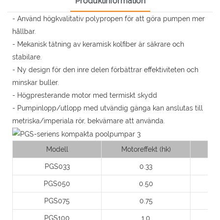
Produktinformation
- Använd högkvalitativ polypropen för att göra pumpen mer
hållbar.
- Mekanisk tätning av keramisk kolfiber är säkrare och
stabilare.
- Ny design för den inre delen förbättrar effektiviteten och
minskar buller.
- Högpresterande motor med termiskt skydd
- Pumpinlopp/utlopp med utvändig gänga kan anslutas till
metriska/imperiala rör, bekvämare att använda.
Modell
Motoreffekt (hk)
S
PGS033
0.33
PGS050
0.50
PGS075
0.75
PGS100
1.0