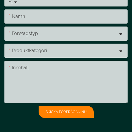
+1
Namn
Företagstyp
Produktkategori
Innehåll
SKICKA FÖRFRÅGAN NU