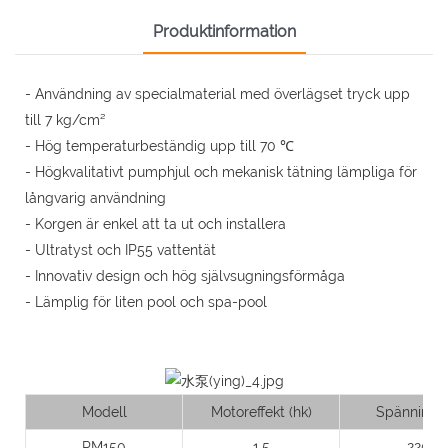
Produktinformation
- Användning av specialmaterial med överlägset tryck upp
till 7 kg/cm²
- Hög temperaturbeständig upp till 70 ℃
- Högkvalitativt pumphjul och mekanisk tätning lämpliga för
långvarig användning
- Korgen är enkel att ta ut och installera
- Ultratyst och IP55 vattentät
- Innovativ design och hög självsugningsförmåga
- Lämplig för liten pool och spa-pool
Modell
Motoreffekt (hk)
Spänning (
PM150
1.5
220