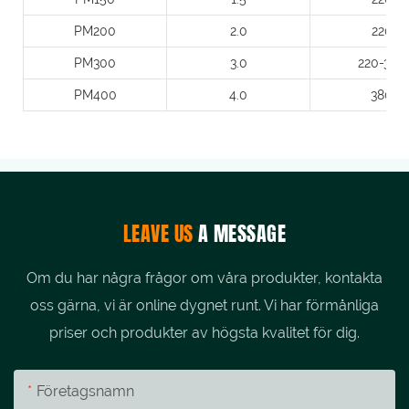
PM200
2.0
220
PM300
3.0
220-380
PM400
4.0
380
LEAVE US
A MESSAGE
Om du har några frågor om våra produkter, kontakta
oss gärna, vi är online dygnet runt. Vi har förmånliga
priser och produkter av högsta kvalitet för dig.
Företagsnamn