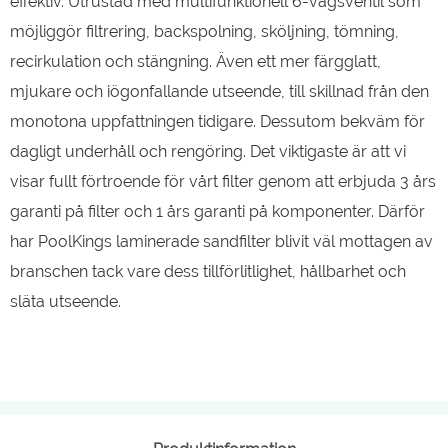
effektiv. Utrustad med multifunktionell 6-vägsventil som
möjliggör filtrering, backspolning, sköljning, tömning,
recirkulation och stängning. Även ett mer färgglatt,
mjukare och iögonfallande utseende, till skillnad från den
monotona uppfattningen tidigare. Dessutom bekväm för
dagligt underhåll och rengöring. Det viktigaste är att vi
visar fullt förtroende för vårt filter genom att erbjuda 3 års
garanti på filter och 1 års garanti på komponenter. Därför
har PoolKings laminerade sandfilter blivit väl mottagen av
branschen tack vare dess tillförlitlighet, hållbarhet och
släta utseende.