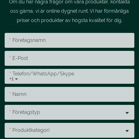
Om du har några frågor om våra produkter, kontakta
oss gärna, vi är online dygnet runt. Vi har förmånliga
priser och produkter av högsta kvalitet för dig.
Företagsnamn
E-Post
Telefon/whatsApp/skype
+1
Namn
Företagstyp
Produktkategori