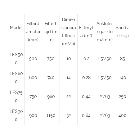
Dimen
Filterdi
Filterh
Anslutni
Model
sionera
Filteryt
Sandvi
ameter
öjd (m
ngar (tu
l
t flöde
a (m²)
kt (kg)
(mm)
m)
m/mm)
(m³/h)
LES50
500
750
10
0.2
1.5”/50
85
0
LES60
600
740
14
0.28
1.5”/50
140
0
LES75
750
960
22
0.44
2”/63
250
0
LES90
900
1150
32
0.64
2”/63
400
0