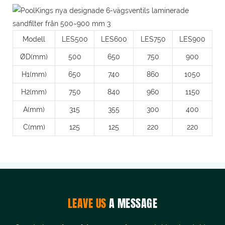
Modell
LES500
LES600
LES750
LES900
ØD(mm)
500
650
750
900
H1(mm)
650
740
860
1050
H2(mm)
750
840
960
1150
A(mm)
315
355
300
400
C(mm)
125
125
220
220
LEAVE US
A MESSAGE