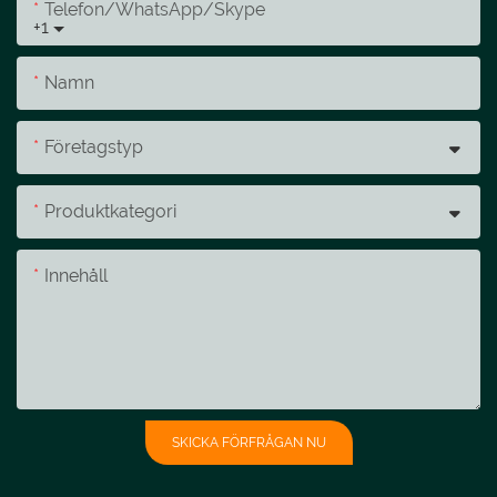
Telefon/whatsApp/skype
+1
Namn
Företagstyp
Produktkategori
Innehåll
SKICKA FÖRFRÅGAN NU