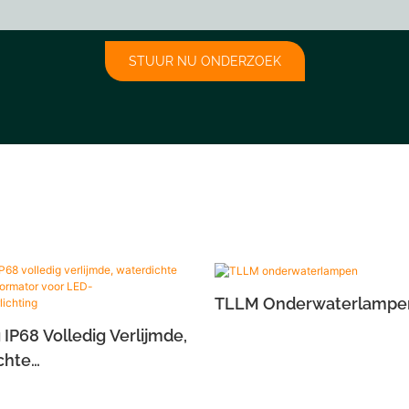
STUUR NU ONDERZOEK
TLLM Onderwaterlampe
 IP68 Volledig Verlijmde,
chte
transformator Voor LED-