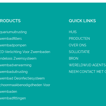
verlichting
PRODUCTS
QUICK LINKS
quariumuitrusting
HUIS
wembadfilters
PRODUCTEN
wembadpompen
OVER ONS
ED-Verlichting Voor Zwembaden
SOLLICITATIE
indeloos Zwemsysteem
BRON
wembadverwarming
WERELDWIJD AGENT
wembaduitrusting
NEEM CONTACT MET 
wembad Desinfectiesysteem
choonmaakbenodigdheden Voor
wembaden
wembadfittingen