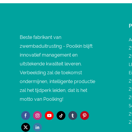
Zwembadverlichting
Zwembad
Beste fabrikant van
A
zwembaduitrusting - Poolkin blijft
Z
innovatief management en
Z
uitstekende kwaliteit leveren.
L
Verbeelding zal de toekomst
E
ondermijnen, intelligente productie
Z
Z
zal het tijdperk leiden, dat is het
Z
motto van Poolking!
S
Z
Z