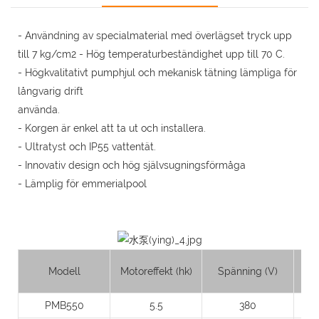
- Användning av specialmaterial med överlägset tryck upp
till 7 kg/cm2 - Hög temperaturbeständighet upp till 70 C.
- Högkvalitativt pumphjul och mekanisk tätning lämpliga för
långvarig drift
använda.
- Korgen är enkel att ta ut och installera.
- Ultratyst och IP55 vattentät.
- Innovativ design och hög självsugningsförmåga
- Lämplig för emmerialpool
Modell
Motoreffekt (hk)
Spänning (V)
PMB550
5.5
380