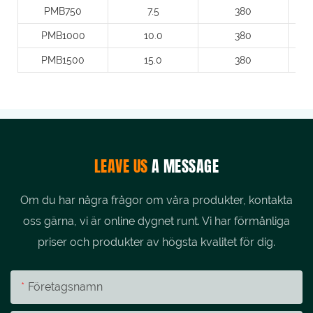
PMB750
7.5
380
PMB1000
10.0
380
PMB1500
15.0
380
LEAVE US
A MESSAGE
Om du har några frågor om våra produkter, kontakta
oss gärna, vi är online dygnet runt. Vi har förmånliga
priser och produkter av högsta kvalitet för dig.
Företagsnamn