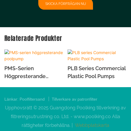
SKICKA FÖRFRÅGAN NU
Relaterade Produkter
PMS-Serien
PLB Series Commercial
Högpresterande
Plastic Pool Pumps
Poolpump
|
Länkar:
Poolfiltersand
Tillverkare av patronfilter
Upphovsrätt © 2025 Guangdong Poolking tillverkning av
filtreringsutrustning co. Ltd. -
www.poolking.co
Alla
rättigheter förbehållna. |
Webbplatskarta