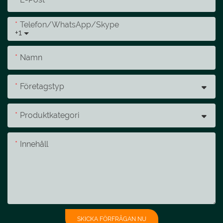
Telefon/whatsApp/skype
+1
Namn
Företagstyp
Produktkategori
Innehåll
SKICKA FÖRFRÅGAN NU