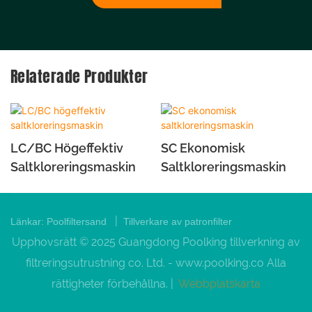
Relaterade Produkter
LC/BC Högeffektiv
SC Ekonomisk
Saltkloreringsmaskin
Saltkloreringsmaskin
|
Länkar:
Poolfiltersand
Tillverkare av patronfilter
Upphovsrätt © 2025 Guangdong Poolking tillverkning av
filtreringsutrustning co. Ltd. -
www.poolking.co
Alla
rättigheter förbehållna. |
Webbplatskarta