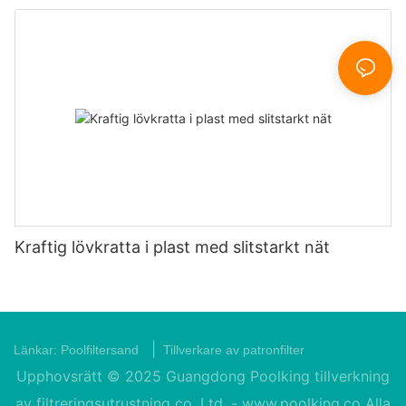
Kraftig lövkratta i plast med slitstarkt nät
|
Länkar:
Poolfiltersand
Tillverkare av patronfilter
Upphovsrätt © 2025 Guangdong Poolking tillverkning
av filtreringsutrustning co. Ltd. -
www.poolking.co
Alla