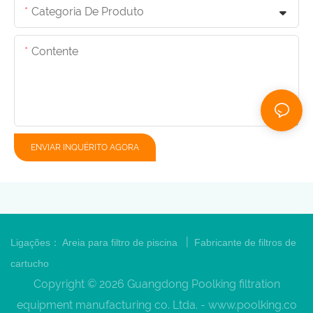
Categoria De Produto
Contente
ENVIAR INQUÉRITO AGORA
|
Ligações：
Areia para filtro de piscina
Fabricante de filtros de
cartucho
Copyright © 2026 Guangdong Poolking filtration
equipment manufacturing co. Ltda. -
www.poolking.co