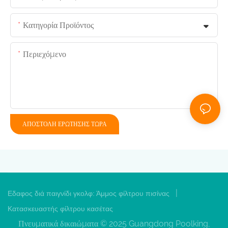
Κατηγορία Προϊόντος
Περιεχόμενο
ΑΠΟΣΤΟΛΉ ΕΡΏΤΗΣΗΣ ΤΏΡΑ
|
Εδαφος διά παιγνίδι γκολφ:
Άμμος φίλτρου πισίνας
Κατασκευαστής φίλτρου κασέτας
Πνευματικά δικαιώματα © 2025 Guangdong Poolking,