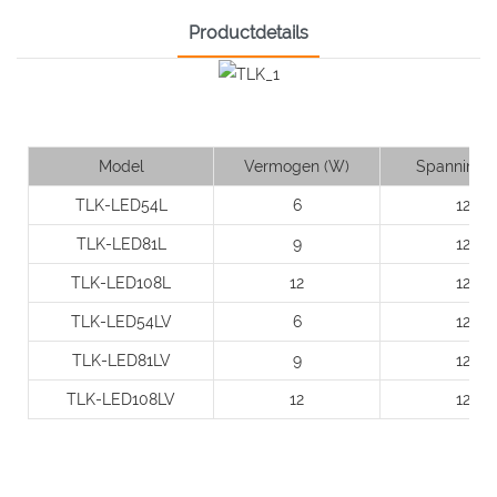
Productdetails
Model
Vermogen (W)
Spanning (
TLK-LED54L
6
12
TLK-LED81L
9
12
TLK-LED108L
12
12
TLK-LED54LV
6
12
TLK-LED81LV
9
12
TLK-LED108LV
12
12