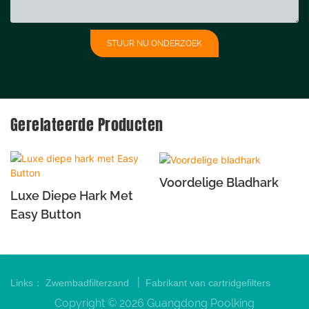
STUUR NU ONDERZOEK
Gerelateerde Producten
Voordelige Bladhark
Luxe Diepe Hark Met
Easy Button
|
Links：
Zwembadfilterzand
Fabrikant van cartridgefilters
Copyright © 2026 Guangdong Poolking