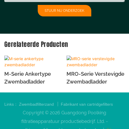
STUUR NU ONDERZOEK
Gerelateerde Producten
M-Serie Ankertype
MRO-Serie Verstevigde
Zwembadladder
Zwembadladder
|
Links：
Zwembadfilterzand
Fabrikant van cartridgefilters
Copyright © 2026 Guangdong Poolking
filtratieapparatuur productiebedrijf. Ltd. -