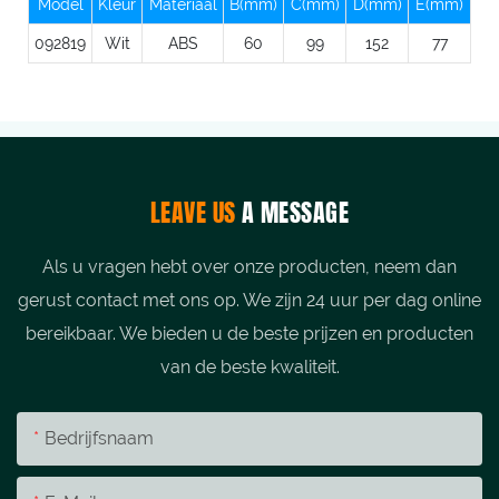
Model
Kleur
Materiaal
B(mm)
C(mm)
D(mm)
E(mm)
092819
Wit
ABS
60
99
152
77
LEAVE US
A MESSAGE
Als u vragen hebt over onze producten, neem dan
gerust contact met ons op. We zijn 24 uur per dag online
bereikbaar. We bieden u de beste prijzen en producten
van de beste kwaliteit.
Bedrijfsnaam