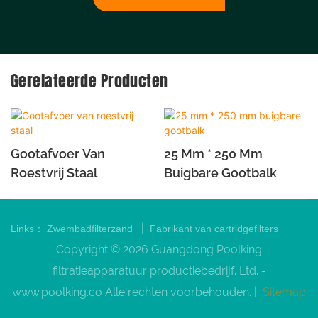
Gerelateerde Producten
Gootafvoer Van
25 Mm * 250 Mm
Roestvrij Staal
Buigbare Gootbalk
|
Links：
Zwembadfilterzand
Fabrikant van cartridgefilters
Copyright © 2026 Guangdong Poolking
filtratieapparatuur productiebedrijf. Ltd. -
www.poolking.co
Alle rechten voorbehouden. |
Sitemap