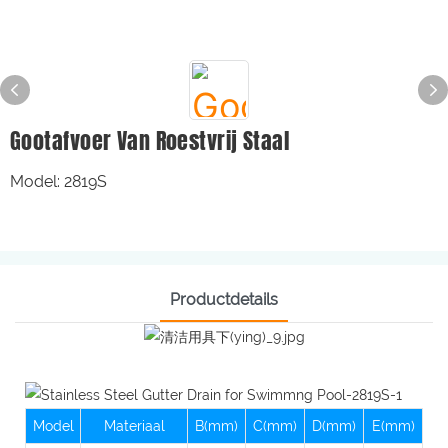
Gootafvoer Van Roestvrij Staal
Model: 2819S
Productdetails
Model
Materiaal
B(mm)
C(mm)
D(mm)
E(mm)