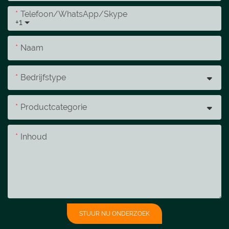
Telefoon/WhatsApp/Skype
+1
Naam
Bedrijfstype
Productcategorie
Inhoud
STUUR NU ONDERZOEK