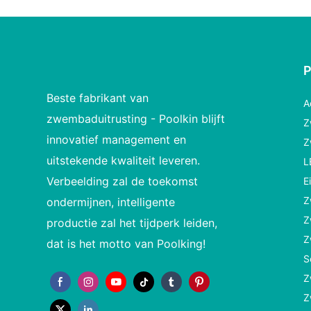
Beste fabrikant van
A
zwembaduitrusting - Poolkin blijft
Z
innovatief management en
Z
uitstekende kwaliteit leveren.
L
Verbeelding zal de toekomst
E
Z
ondermijnen, intelligente
Z
productie zal het tijdperk leiden,
Z
dat is het motto van Poolking!
S
Z
Z