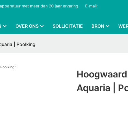
dapparatuur met meer dan 20 jaar ervaring
​​​​​​​
E-mail:
N
OVER ONS
SOLLICITATIE
BRON
WER
uaria | Poolking
Hoogwaardig
Aquaria | P