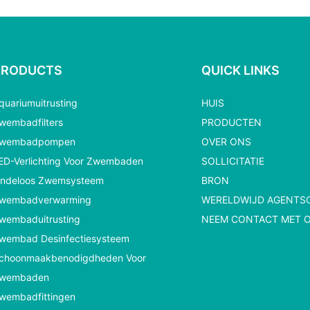
PRODUCTS
QUICK LINKS
quariumuitrusting
HUIS
wembadfilters
PRODUCTEN
wembadpompen
OVER ONS
ED-Verlichting Voor Zwembaden
SOLLICITATIE
indeloos Zwemsysteem
BRON
wembadverwarming
WERELDWIJD AGENTS
wembaduitrusting
NEEM CONTACT MET 
wembad Desinfectiesysteem
choonmaakbenodigdheden Voor
wembaden
wembadfittingen