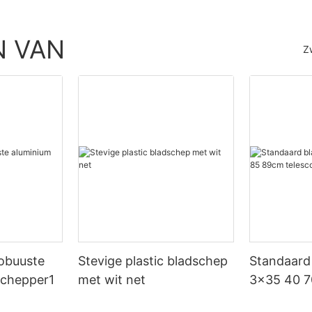
N VAN
Z
robuuste
Stevige plastic bladschep
Standaard
schepper1
met wit net
3x35 40 7
telescopis