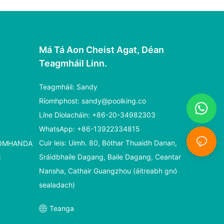
Má Tá Aon Cheist Agat, Déan
Teagmháil Linn.
Teagmháil: Sandy
Ríomhphost:
sandy@poolking.co
Líne Díolacháin: +86-20-34982303
WhatsApp: +86-13922334815
Cuir leis: Uimh. 80, Bóthar Thuaidh Danan,
HOMHANDA
Sráidbhaile Dagang, Baile Dagang, Ceantar
N
Nansha, Cathair Guangzhou (áitreabh gnó
sealadach)
Teanga