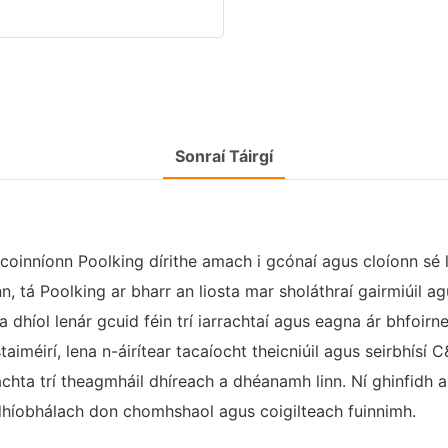
Sonraí Táirgí
 coinníonn Poolking dírithe amach i gcónaí agus cloíonn sé 
, tá Poolking ar bharr an liosta mar sholáthraí gairmiúil agus
a dhíol lenár gcuid féin trí iarrachtaí agus eagna ár bhfoir
aiméirí, lena n-áirítear tacaíocht theicniúil agus seirbhísí C
hta trí theagmháil dhíreach a dhéanamh linn. Ní ghinfidh an
dhíobhálach don chomhshaol agus coigilteach fuinnimh.