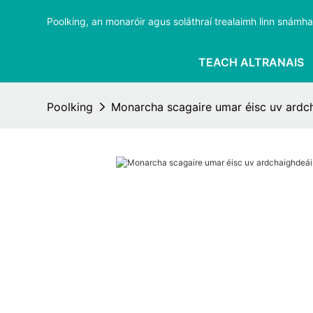
Poolking, an monaróir agus soláthraí trealaimh linn snámha i
TEACH ALTRANAIS
Poolking
Monarcha scagaire umar éisc uv ardch