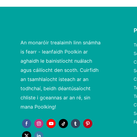
An monaróir trealaimh linn snámha
T
is fearr - leanfaidh Poolkin ar
S
aghaidh le bainistíocht nuálach
C
agus cáilíocht den scoth. Cuirfidh
S
an tsamhlaíocht isteach ar an
C
T
todhchaí, beidh déantúsaíocht
T
chliste i gceannas ar an ré, sin
C
mana Poolking!
S
F