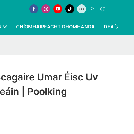
N
GNÍOMHAIREACHT DHOMHANDA
DÉAN TEAGM
cagaire Umar Éisc Uv
áin | Poolking