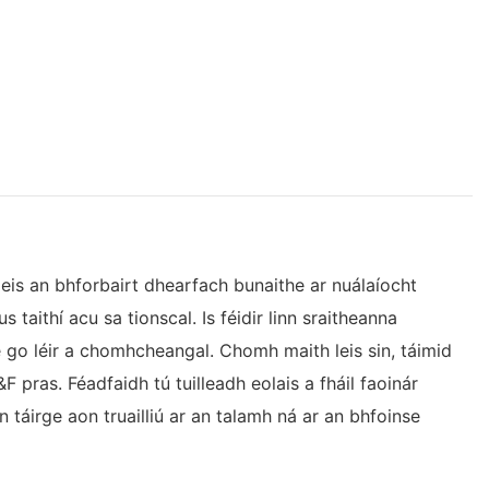
leis an bhforbairt dhearfach bunaithe ar nuálaíocht
 taithí acu sa tionscal. Is féidir linn sraitheanna
ne go léir a chomhcheangal. Chomh maith leis sin, táimid
&F pras. Féadfaidh tú tuilleadh eolais a fháil faoinár
 táirge aon truailliú ar an talamh ná ar an bhfoinse