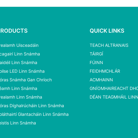
85 89cm
PRODUCTS
QUICK LINKS
realamh Uisceadáin
TEACH ALTRANAIS
cagairí Linn Snámha
TÁIRGÍ
aidéil Linn Snámha
FÚINN
oilse LED Linn Snámha
FEIDHMCHLÁR
óras Snámha Gan Chríoch
ACMHAINN
éamh Linn Snámha
GNÍOMHAIREACHT D
realamh Linn Snámha
DÉAN TEAGMHÁIL LIN
óras Díghalrúcháin Linn Snámha
oláthairtí Glantacháin Linn Snámha
eistis Linn Snámha