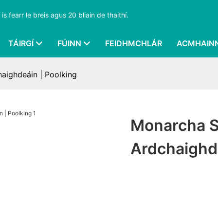
s fearr le breis agus 20 bliain de thaithí.
TÁIRGÍ
FÚINN
FEIDHMCHLÁR
ACMHAIN
aighdeáin | Poolking
Monarcha S
Ardchaighde