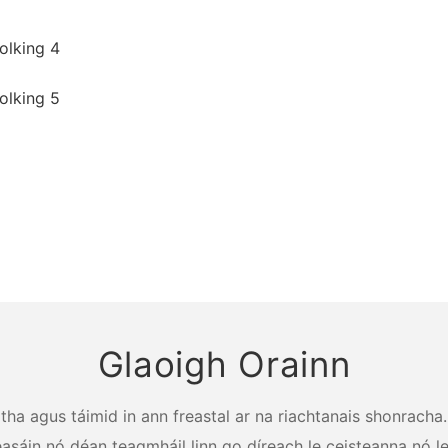
Glaoigh Orainn
a agus táimid in ann freastal ar na riachtanais shonracha. 
éasáin nó déan teagmháil linn go díreach le ceisteanna nó le