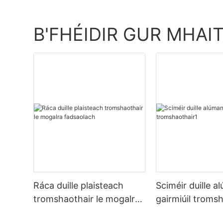
B'FHÉIDIR GUR MHAI
Ráca duille plaisteach
Sciméir duille 
tromshaothair le mogalra
gairmiúil troms
fadsaolach