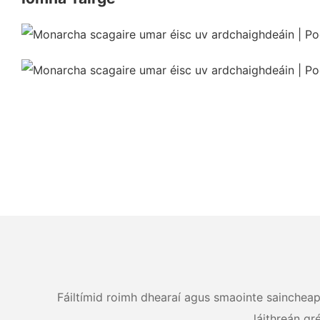
Fáiltímid roimh dhearaí agus smaointe saincheapth
láithreán gr