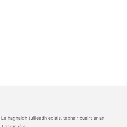
Le haghaidh tuilleadh eolais, tabhair cuairt ar an
 fiosrúcháin.