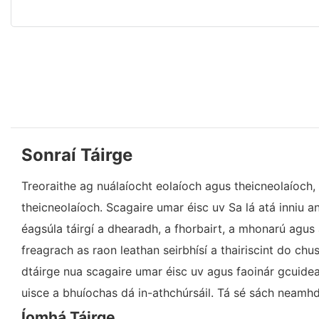
Sonraí Táirge
Treoraithe ag nuálaíocht eolaíoch agus theicneolaíoch,
theicneolaíoch. Scagaire umar éisc uv Sa lá atá inniu ann
éagsúla táirgí a dhearadh, a fhorbairt, a mhonarú agus 
freagrach as raon leathan seirbhísí a thairiscint do chust
dtáirge nua scagaire umar éisc uv agus faoinár gcuideac
uisce a bhuíochas dá in-athchúrsáil. Tá sé sách neamh
Íomhá Táirge