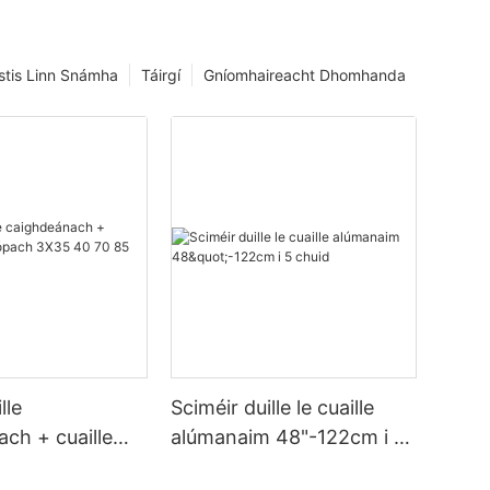
istis Linn Snámha
Táirgí
Gníomhaireacht Dhomhanda
lle
Sciméir duille le cuaille
ch + cuaille
alúmanaim 48"-122cm i 5
pach 3X35 40 70
chuid