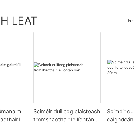
TH LEAT
Fe
alúmanaim
Sciméir duilleog plaisteach
Sciméir dui
haothair1
tromshaothair le líontán
caighdeána
bán
teileascó