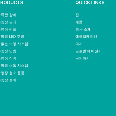
PRODUCTS
QUICK LINKS
수족관 장비
집
수영장 필터
제품
수영장 펌프
회사 소개
영장 LED 조명
애플리케이션
끝없는 수영 시스템
의지
수영장 난방
글로벌 에이전시
수영장 장비
문의하기
수영장 소독 시스템
수영장 청소 용품
수영장 설비