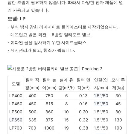
잡한 조립이 필요하지 않습니다. 따라서 다양한 전자 제품에 널
리 사용되고 있습니다.
모델: LP
- 부식 방지 강화 라미네이트 폴리에스터로 제작되었습니다.
- 매끄럽고 밝은 외관. - 6방향 멀티포트 밸브.
- 여과된 물을 검사하기 위한 사이트글라스.
- 유지관리가 쉽고, 청소가 쉽습니다.
필터 직
필터 높
설계 유
필터 면
연결(인
모래 무
모델
경(mm)
이(mm)
량(m³/h)
적(m²)
치/mm)
게(kg)
LP400
400
750
6
0.13
1.5"/50
30
LP450
450
815
8
0.16
1.5"/50
45
LP500
500
860
10
0.20
1.5"/50
80
LP650
635
875
15
0.32
1.5"/50
130
LP700
700
1000
19
0.38
1.5"/50
190