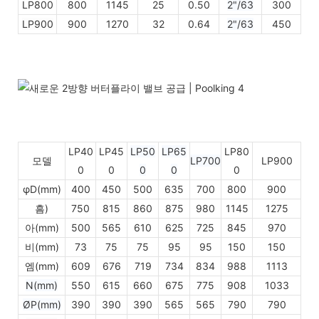
LP800
800
1145
25
0.50
2"/63
300
LP
900
900
1270
32
0.64
2"/63
450
LP40
LP45
LP50
LP65
LP80
모델
LP700
LP900
0
0
0
0
0
φD(mm)
400
450
500
635
700
800
900
흠)
750
815
860
875
980
1145
1275
아(mm)
500
565
610
625
725
845
970
비(mm)
73
75
75
95
95
150
150
엠(mm)
609
676
719
734
834
988
1113
N(mm)
550
615
660
675
775
908
1033
ØP(mm)
390
390
390
565
565
790
790