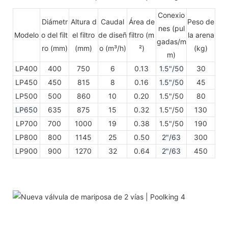
Conexio
Diámetr
Altura d
Caudal
Área de
Peso de
nes (pul
Modelo
o del filt
el filtro
de diseñ
filtro (m
la arena
gadas/m
ro (mm)
(mm)
o (m³/h)
²)
(kg)
m)
LP400
400
750
6
0.13
1.5"/50
30
LP450
450
815
8
0.16
1.5"/50
45
LP500
500
860
10
0.20
1.5"/50
80
LP650
635
875
15
0.32
1.5"/50
130
LP700
700
1000
19
0.38
1.5"/50
190
LP800
800
1145
25
0.50
2"/63
300
LP
900
900
1270
32
0.64
2"/63
450