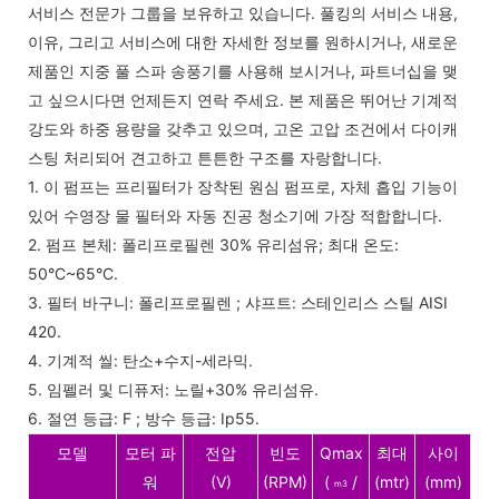
서비스 전문가 그룹을 보유하고 있습니다. 풀킹의 서비스 내용,
이유, 그리고 서비스에 대한 자세한 정보를 원하시거나, 새로운
제품인 지중 풀 스파 송풍기를 사용해 보시거나, 파트너십을 맺
고 싶으시다면 언제든지 연락 주세요. 본 제품은 뛰어난 기계적
강도와 하중 용량을 갖추고 있으며, 고온 고압 조건에서 다이캐
스팅 처리되어 견고하고 튼튼한 구조를 자랑합니다.
1. 이 펌프는 프리필터가 장착된 원심 펌프로, 자체 흡입 기능이
있어 수영장 물 필터와 자동 진공 청소기에 가장 적합합니다.
2. 펌프 본체: 폴리프로필렌 30% 유리섬유; 최대 온도:
50°C~65°C.
3. 필터 바구니: 폴리프로필렌 ; 샤프트: 스테인리스 스틸 AISI
420.
4. 기계적 씰: 탄소+수지-세라믹.
5. 임펠러 및 디퓨저: 노릴+30% 유리섬유.
6. 절연 등급: F ; 방수 등급: Ip55.
모델
모터 파
전압
빈도
Qmax
최대
사이
워
(V)
(RPM)
(
/
(mtr)
(mm)
m3